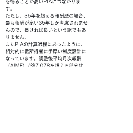
を得ることが高いPIAにつながりま
す。
ただし、35年を超える報酬歴の場合、
最も報酬が高い35年しか考慮されませ
んので、長ければ良いという訳でもあ
りません。
またPIAの計算過程にあったように、
相対的に低所得者に手厚い制度設計に
なっています。調整後平均月次報酬
（AIME）が$7,078を超える部分は、
PIAに15%しか影響しません。
まとめ
PIA（Primary Insurance Amount）
は、アメリカのソーシャル・セキュリ
ティ給付の重要な数値であり、受給者
の給付金額を決定する上で大切な役割
を果たします。PIAの計算方法やポイ
ントを理解し、将来の経済的な安定と