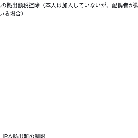
nal IRAの拠出額税控除（本人は加入していないが、配偶者
いる場合）
h IRA拠出額の制限