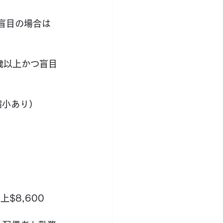
つ盲目の場合は
5歳以上かつ盲目
縮小あり）
以上$8,600