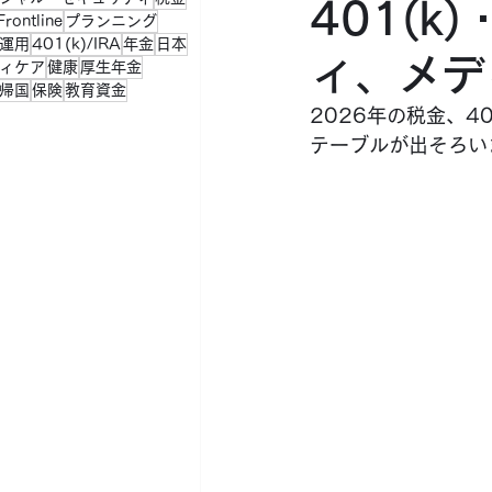
401(k
rontline
プランニング
運用
401(k)/IRA
年金
日本
ィ、メデ
ィケア
健康
厚生年金
帰国
保険
教育資金
2026年の税金、4
テーブルが出そろい