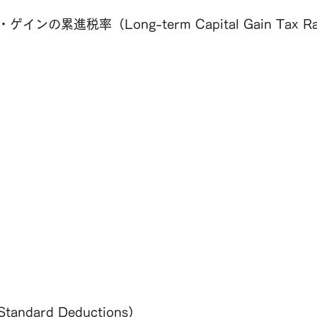
ンの累進税率（Long-term Capital Gain Tax Rat
ndard Deductions）