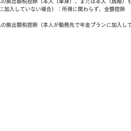
nal IRAの拠出額税控除（本人（単身）、または本人（既婚
に加入していない場合）：所得に関わらず、全額控除
nal IRAの拠出額税控除（本人が勤務先で年金プランに加入