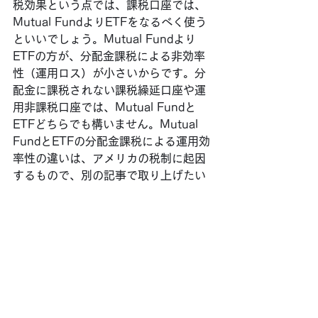
税効果という点では、課税口座では、
Mutual FundよりETFをなるべく使う
といいでしょう。Mutual Fundより
ETFの方が、分配金課税による非効率
性（運用ロス）が小さいからです。分
配金に課税されない課税繰延口座や運
用非課税口座では、Mutual Fundと
ETFどちらでも構いません。Mutual 
FundとETFの分配金課税による運用効
率性の違いは、アメリカの税制に起因
するもので、別の記事で取り上げたい
と思います。
Asset Locationに関連するトピックと
して、リタイア後に課税口座、課税繰
延口座、運用非課税口座があった時
に、資産を引き出す順番はどう考えた
らいいのかというものがあります。こ
こでは原則論にとどめますが、課税口