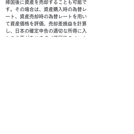
帰国後に資産を売却することも可能で
す。その場合は、資産購入時の為替レ
ート、資産売却時の為替レートを用い
て資産価格を評価、売却差損益を計算
し、日本の確定申告の適切な所得に入
れる必要があります（帰国後のインカ
ム収益も
日本の課税対象。また資産種
類
・所在
によっては米国でも申告が必
要です）。
さらに
資産売却（米ドル預
金預け入れ）時から円転時の為替差益
は雑所得になります。いずれにしろ、
この方法でも、資産購入前に発生した
米ドル預金にかかわる為替差益につい
て、日本の所得として認識する必要は
なくなります。
米国居住中に得た米ドル預金の為替差
益が日本で課税対象になるのは意外に
思われた方も多いと思いますが、対応