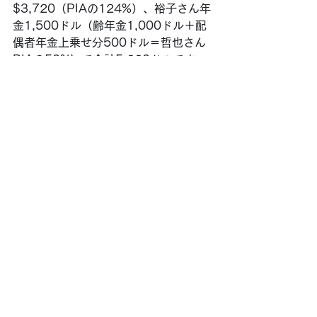
$3,720（PIAの124%）、裕子さん年
金1,500ドル（齢年金1,000ドル＋配
偶者年金上乗せ分500ドル＝哲也さん
PIAの50%）で合計5,220ドルです。
これを表にすると、以下になります
（金額はすべて月額）。
上表の4つの請求年齢ケースについて、
哲也さん裕子さん夫婦の年齢別受給額
累計を下のグラフにしました。
77歳までは、「二人とも62歳」で請求